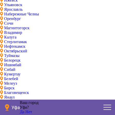
Ижевск
Ульяновск
Ярославль
Набережные Челны
Оренбург
Сочи
Магнитогорск
Владимир
Калуга
Стерлитамак
Нефтекамск
Октябрьский
Туймазы
Белорецк
Ишимбай
Сибай
Кумертау
Белебей
Мелеуз
Бирск
Благовещенск
Янаул
Ваш город
Уфа
Уфа?
Да
Нет