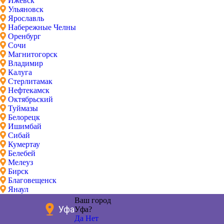
Ижевск
Ульяновск
Ярославль
Набережные Челны
Оренбург
Сочи
Магнитогорск
Владимир
Калуга
Стерлитамак
Нефтекамск
Октябрьский
Туймазы
Белорецк
Ишимбай
Сибай
Кумертау
Белебей
Мелеуз
Бирск
Благовещенск
Янаул
Ваш город
Уфа
Уфа?
Да
Нет