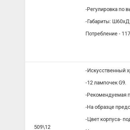
-Регулировка по 
-Габариты: Ш60хД
Потребление - 117
-Искусственный хр
-12 лампочек G9.
-Рекомендуемая п
-На образце предс
-Цвет корпуса- под
509\12