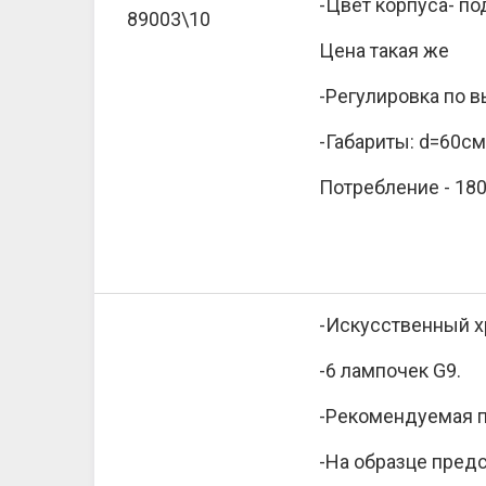
-Цвет корпуса- под
89003\10
Цена такая же
-Регулировка по 
-Габариты: d=60см
Потребление - 180
-Искусственный хр
-6 лампочек G9.
-Рекомендуемая п
-На образце предс