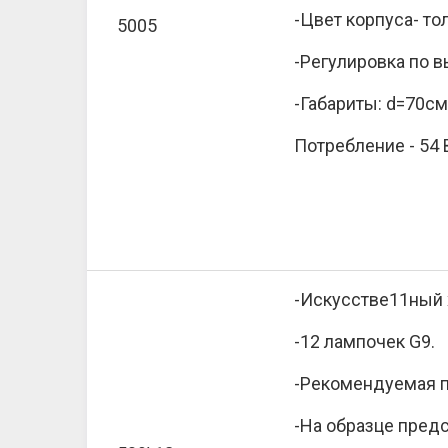
-Цвет корпуса- то
5005
-Регулировка по 
-Габариты: d=70см
Потребление - 54 
-Искусстве11ный х
-12 лампочек G9.
-Рекомендуемая п
-На образце предс