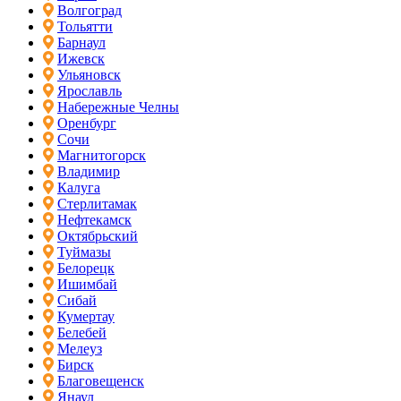
Волгоград
Тольятти
Барнаул
Ижевск
Ульяновск
Ярославль
Набережные Челны
Оренбург
Сочи
Магнитогорск
Владимир
Калуга
Стерлитамак
Нефтекамск
Октябрьский
Туймазы
Белорецк
Ишимбай
Сибай
Кумертау
Белебей
Мелеуз
Бирск
Благовещенск
Янаул