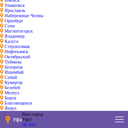
Ижевск
Ульяновск
Ярославль
Набережные Челны
Оренбург
Сочи
Магнитогорск
Владимир
Калуга
Стерлитамак
Нефтекамск
Октябрьский
Туймазы
Белорецк
Ишимбай
Сибай
Кумертау
Белебей
Мелеуз
Бирск
Благовещенск
Янаул
Ваш город
Уфа
Уфа?
Да
Нет