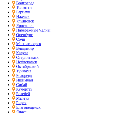
Волгоград
Тольятти
Барнаул
Ижевск
Ульяновск
Ярославль
Набережные Челны
Оренбург
Сочи
Магнитогорск
Владимир
Калуга
Стерлитамак
Нефтекамск
Октябрьский
Туймазы
Белорецк
Ишимбай
Сибай
Кумертау
Белебей
Мелеуз
Бирск
Благовещенск
Янаул