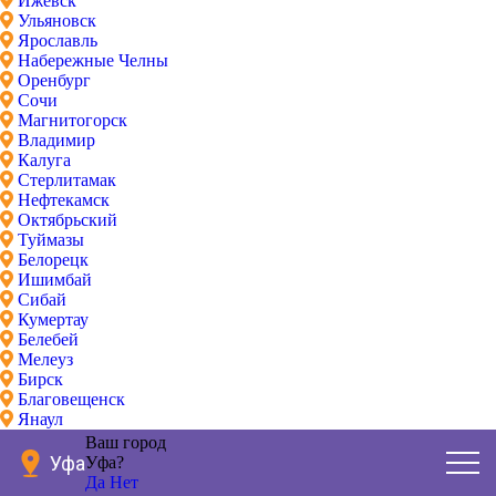
Ижевск
Ульяновск
Ярославль
Набережные Челны
Оренбург
Сочи
Магнитогорск
Владимир
Калуга
Стерлитамак
Нефтекамск
Октябрьский
Туймазы
Белорецк
Ишимбай
Сибай
Кумертау
Белебей
Мелеуз
Бирск
Благовещенск
Янаул
Ваш город
Уфа
Уфа?
Да
Нет