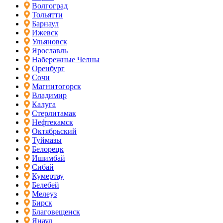
Волгоград
Тольятти
Барнаул
Ижевск
Ульяновск
Ярославль
Набережные Челны
Оренбург
Сочи
Магнитогорск
Владимир
Калуга
Стерлитамак
Нефтекамск
Октябрьский
Туймазы
Белорецк
Ишимбай
Сибай
Кумертау
Белебей
Мелеуз
Бирск
Благовещенск
Янаул