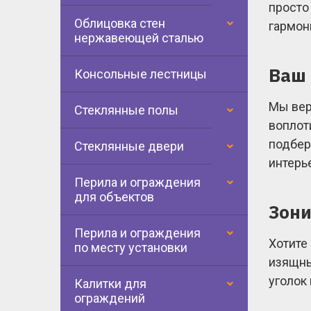
просто
Облицовка стен
гармон
нержавеющей сталью
Ваш 
Консольные лестницы
Мы вер
Стеклянные полы
воплот
подбер
Стеклянные двери
интерь
Перила и ограждения
для объектов
Зони
Перила и ограждения
Хотите
по месту установки
изящны
уголок
Калитки для
ограждений