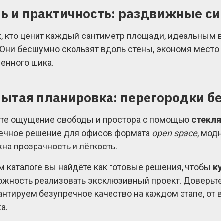
ь и практичность: раздвижные с
х, кто ценит каждый сантиметр площади, идеальным
. Они бесшумно скользят вдоль стены, экономя место
енного шика.
ытая планировка: перегородки б
те ощущение свободы и простора с помощью
стекля
ечное решение для офисов формата
open space
, мод
жна прозрачность и лёгкость.
м каталоге вы найдёте как готовые решения, чтобы
к
ожность реализовать эксклюзивный проект. Доверьт
антируем безупречное качество на каждом этапе, от
а.