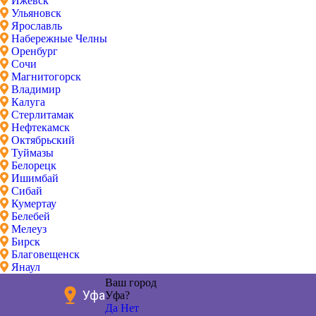
Ижевск
Ульяновск
Ярославль
Набережные Челны
Оренбург
Сочи
Магнитогорск
Владимир
Калуга
Стерлитамак
Нефтекамск
Октябрьский
Туймазы
Белорецк
Ишимбай
Сибай
Кумертау
Белебей
Мелеуз
Бирск
Благовещенск
Янаул
Ваш город
Уфа
Уфа?
Да
Нет