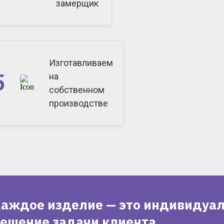
замерщик
Изготавливаем
5
на
собственном
производстве
аждое изделие — это индивидуа
ешение задачи клиента