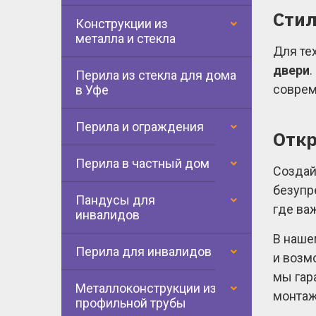
Стил
Конструкции из
металла и стекла
Для те
двери
Перила из стекла для дома
соврем
в Уфе
Перила и ограждения
Откр
Перила в частный дом
Создай
безупр
Пандусы для
где ва
инвалидов
В наше
Перила для инвалидов
и возм
мы гар
Металлоконструкции из
монтаж
профильной трубы