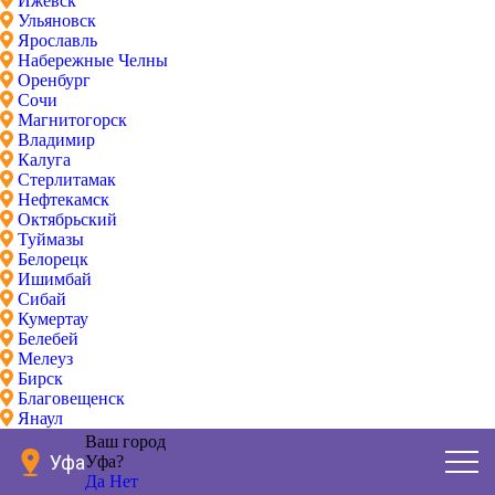
Ижевск
Ульяновск
Ярославль
Набережные Челны
Оренбург
Сочи
Магнитогорск
Владимир
Калуга
Стерлитамак
Нефтекамск
Октябрьский
Туймазы
Белорецк
Ишимбай
Сибай
Кумертау
Белебей
Мелеуз
Бирск
Благовещенск
Янаул
Ваш город
Уфа
Уфа?
Да
Нет