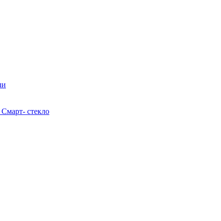
ли
 Смарт- стекло