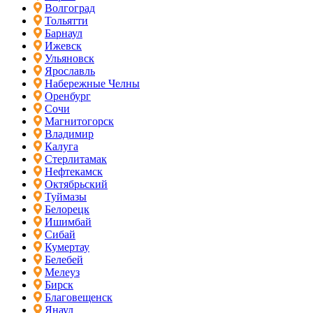
Волгоград
Тольятти
Барнаул
Ижевск
Ульяновск
Ярославль
Набережные Челны
Оренбург
Сочи
Магнитогорск
Владимир
Калуга
Стерлитамак
Нефтекамск
Октябрьский
Туймазы
Белорецк
Ишимбай
Сибай
Кумертау
Белебей
Мелеуз
Бирск
Благовещенск
Янаул