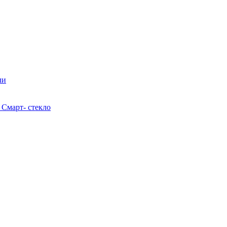
ли
 Смарт- стекло