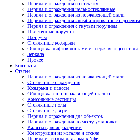
Перила и ограждения со стеклом
Перила и ограждения цельностеклянные
Перила и ограждения из нержавеющей стали
Перила и ограждения - комбинированные с деревом
Перила и ограждения с гнутым поручнем
Пристенные поручни
Пандусы
Стеклянные козырьки
Облицовка лифтов листами из нержавеющей стали
Зеркала
Прочее
Контакты
Статьи
Перила и ограждения из нержавеющей стали
Стеклянные ограждения
Козырьки и навесы
Облицовка стен нержавеющей сталью
Консольные лестницы
Стеклянные полы
Стеклянные двери
Перила и ограждения для объектов
Перила и ограждения по месту установки
Калитки для ограждений
Конструкции из металла и стекла
Перила из стекла для дома в Уфе