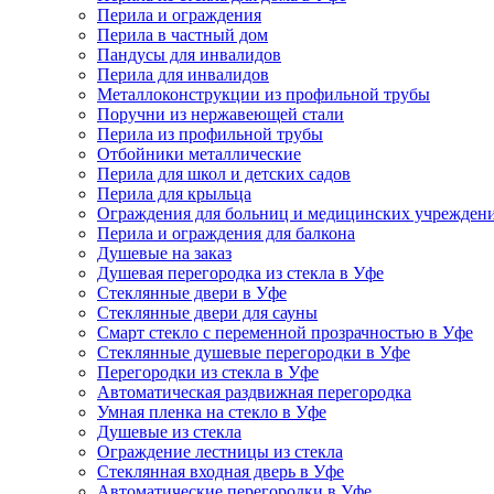
Перила и ограждения
Перила в частный дом
Пандусы для инвалидов
Перила для инвалидов
Металлоконструкции из профильной трубы
Поручни из нержавеющей стали
Перила из профильной трубы
Отбойники металлические
Перила для школ и детских садов
Перила для крыльца
Ограждения для больниц и медицинских учрежден
Перила и ограждения для балкона
Душевые на заказ
Душевая перегородка из стекла в Уфе
Стеклянные двери в Уфе
Стеклянные двери для сауны
Смарт стекло с переменной прозрачностью в Уфе
Стеклянные душевые перегородки в Уфе
Перегородки из стекла в Уфе
Автоматическая раздвижная перегородка
Умная пленка на стекло в Уфе
Душевые из стекла
Ограждение лестницы из стекла
Стеклянная входная дверь в Уфе
Автоматические перегородки в Уфе