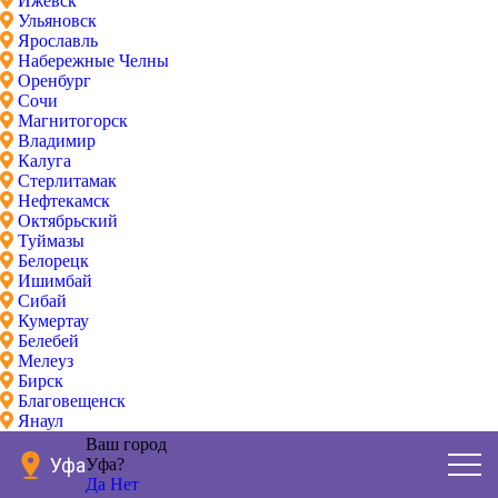
Ижевск
Ульяновск
Ярославль
Набережные Челны
Оренбург
Сочи
Магнитогорск
Владимир
Калуга
Стерлитамак
Нефтекамск
Октябрьский
Туймазы
Белорецк
Ишимбай
Сибай
Кумертау
Белебей
Мелеуз
Бирск
Благовещенск
Янаул
Ваш город
Уфа
Уфа?
Да
Нет