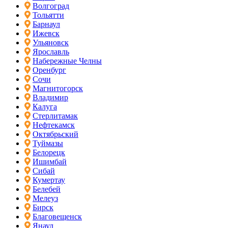
Волгоград
Тольятти
Барнаул
Ижевск
Ульяновск
Ярославль
Набережные Челны
Оренбург
Сочи
Магнитогорск
Владимир
Калуга
Стерлитамак
Нефтекамск
Октябрьский
Туймазы
Белорецк
Ишимбай
Сибай
Кумертау
Белебей
Мелеуз
Бирск
Благовещенск
Янаул