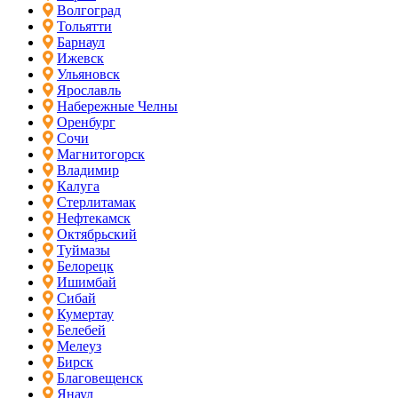
Волгоград
Тольятти
Барнаул
Ижевск
Ульяновск
Ярославль
Набережные Челны
Оренбург
Сочи
Магнитогорск
Владимир
Калуга
Стерлитамак
Нефтекамск
Октябрьский
Туймазы
Белорецк
Ишимбай
Сибай
Кумертау
Белебей
Мелеуз
Бирск
Благовещенск
Янаул