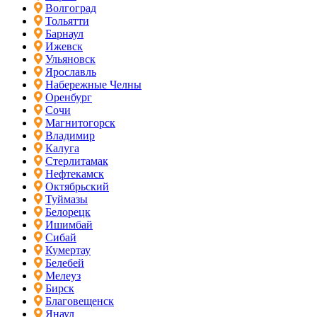
Волгоград
Тольятти
Барнаул
Ижевск
Ульяновск
Ярославль
Набережные Челны
Оренбург
Сочи
Магнитогорск
Владимир
Калуга
Стерлитамак
Нефтекамск
Октябрьский
Туймазы
Белорецк
Ишимбай
Сибай
Кумертау
Белебей
Мелеуз
Бирск
Благовещенск
Янаул