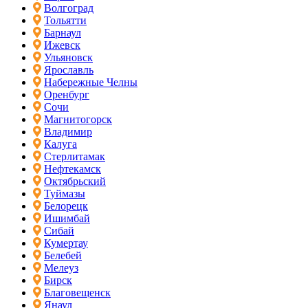
Волгоград
Тольятти
Барнаул
Ижевск
Ульяновск
Ярославль
Набережные Челны
Оренбург
Сочи
Магнитогорск
Владимир
Калуга
Стерлитамак
Нефтекамск
Октябрьский
Туймазы
Белорецк
Ишимбай
Сибай
Кумертау
Белебей
Мелеуз
Бирск
Благовещенск
Янаул