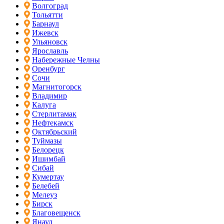
Волгоград
Тольятти
Барнаул
Ижевск
Ульяновск
Ярославль
Набережные Челны
Оренбург
Сочи
Магнитогорск
Владимир
Калуга
Стерлитамак
Нефтекамск
Октябрьский
Туймазы
Белорецк
Ишимбай
Сибай
Кумертау
Белебей
Мелеуз
Бирск
Благовещенск
Янаул