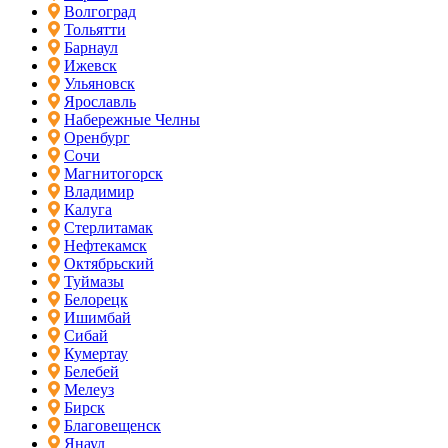
Волгоград
Тольятти
Барнаул
Ижевск
Ульяновск
Ярославль
Набережные Челны
Оренбург
Сочи
Магнитогорск
Владимир
Калуга
Стерлитамак
Нефтекамск
Октябрьский
Туймазы
Белорецк
Ишимбай
Сибай
Кумертау
Белебей
Мелеуз
Бирск
Благовещенск
Янаул