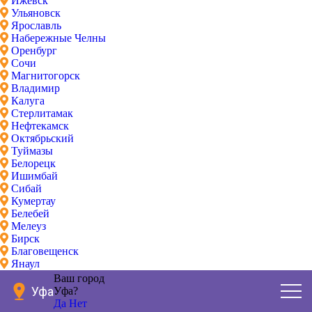
Ижевск
Ульяновск
Ярославль
Набережные Челны
Оренбург
Сочи
Магнитогорск
Владимир
Калуга
Стерлитамак
Нефтекамск
Октябрьский
Туймазы
Белорецк
Ишимбай
Сибай
Кумертау
Белебей
Мелеуз
Бирск
Благовещенск
Янаул
Ваш город
Уфа
Уфа?
Да
Нет