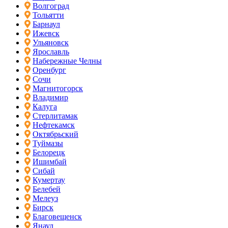
Волгоград
Тольятти
Барнаул
Ижевск
Ульяновск
Ярославль
Набережные Челны
Оренбург
Сочи
Магнитогорск
Владимир
Калуга
Стерлитамак
Нефтекамск
Октябрьский
Туймазы
Белорецк
Ишимбай
Сибай
Кумертау
Белебей
Мелеуз
Бирск
Благовещенск
Янаул